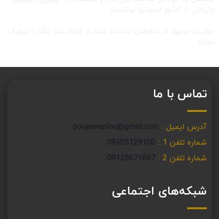
وارداتی از کشور اسپانیا توانست
معایب موجود در سازهای ساخته شده از فولاد ضد زنگ را برطرف
نماید
تماس با ما
آدرس ایمیل :
pouyainanlou@gmail.com
شماره تلفن 1 :
09305129100
شماره تلفن 2 :
09128671667
شبکه‌های اجتماعی