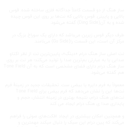
ساز هنگ از دو قسمت کاملاً جداگانه فلزی ساخته شده. قوس
بالایی و پایینی. قوسِ بالایی که نت‌ها بر روی این قوس چیده
شده و به آن(Ding Side) گفته می‌شود.
طرف دیگر قوس زیرین می‌باشد که دارای یک سوراخ بزرگ در
مرکز آن است، این قسمت را(Gu Side) می‌نامند.
نت اصلی ساز هنگ درام «دینگ»، پایین‌ترین نت از نظر اکتاو
صدایی یا به عبارتی بم‌ترین صدا را تولید می‌کند؛ هر نت بر روی
ساز هنگ درام دارای فضای مشخصی است که به آن Tone Field
هم گفته می‌شود.
معمولاً به فرم دایره یا بیضی ست. تحقیقات جدید در زمینهٔ فرم
نت‌ها این را نشان می‌دهد که فرم بیضی برای Tone Field
نت‌های هنگ درام، نتیجه بهتری در زمینه انتشار، حجم و
پایداری صدا ی هنگ درام ایجاد می کند
و همچنین امکان بیشتری در ایجاد افکت‌های صوتی را فراهم
می‌کند که پین درام این سبک را دنبال میکند مهمترین و