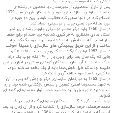
کودکی شیفته موسیقی و چوب بود.
پس از فارغ التحصیلی از دبیرستان، با تحصیل در رشته ی
ریاضیات، اولین مغازه نجاری خود را با همکارانش در سال 1979
افتتاح کرد. در آنجا سعی کرد فعالیت خود را بین دو حوزه ی
مورد علاقه خود یعنی چوب و موسیقی ایجاد کند.
در سال 1360 وارد مرکز معتبر موسیقی چاووش شد و زیر نظر
استاد هادی منتظری به فراگیری کمانچه پرداخت. او برای حفظ
ساز امانتی که استادش به او داده بود، برای خود یک کمانچه
ساخت و از این طریق پیچیدگی های سازسازی را عمیقاً آموخت.
در سال 1982 اولین کارگاه تراشکاری چوب خود را افتتاح کرد،
جایی که یک سال بعد برای اولین بار از ۲۴۰ تکه چوب یک درام
تنبک ساخت. تا آن زمان نوازندگان کوبه‌ای سنتی در ایران بر این
عقیده بودند که طبل خوش‌صدا باید از یک قطعه ساخته شود،
اما کرمی با ساز خود خلاف آن را ثابت کرد.
در سال 1363 به دپارتمان سازسازی مرکز چاووش که پس از آن
به تعهد محمدرضا لطفی تعطیل و سپس بازگشایی شده بود، وارد
شد و دوره های طبل را نزد جمشید محبی نوازنده سازهای کوبه ای
گذراند.
او با تشویق یکی دیگر از نوازندگان سازهای کوبه ای معروف،
محمد فرهمند، حرفه سازسازی را انتخاب کرد و از آن زمان به بعد
آن حرفه را ادامه داد. کرمی در سال 1364 با سازهای خود به