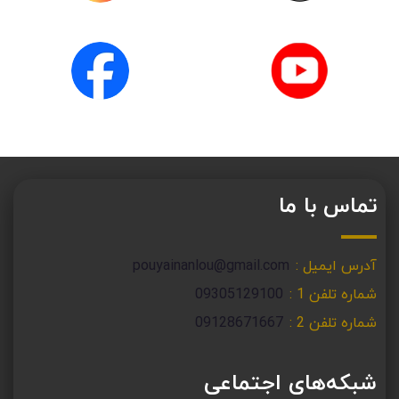
وبسایت
اینستاگرام
یوتیوب
فیسبوک
تماس با ما
آدرس ایمیل :
pouyainanlou@gmail.com
شماره تلفن 1 :
09305129100
شماره تلفن 2 :
09128671667
شبکه‌های اجتماعی